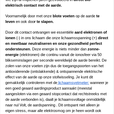
elektrisch contact met de aarde.
Voornamelijk door met onze
 blote voeten
 op de aarde
 te 
leven
 en ook doo
r te slapen.
Door dit contact ontvangen we essentiële 
aard elektronen of 
ionen
 (-) in ons lichaam die onze lichaamsspanning (+) 
direct 
en meetbaar neutraliseren en onze gezondheid perfect 
ondersteunen
. Deze energie is niets minder dan 
zonne-
energie
 (elektronen) die continu vanuit de ionosfeer via 50 
blikseminslagen per seconde wereldwijd de aarde bereikt. De 
zolen van onze voeten zijn dus de toegangspoorten van het 
antioxiderende (ontslakkende) & ontspannende elektrische 
effect van de aarde op onze stofwisseling. Je kunt dit 
gemakkelijk controleren met de
 lichaamsvetmeter:
 wanneer je 
een goed geaard aardingsproduct aanraakt (meestal 
aangesloten via een geaard stopcontact dat rechtstreeks met 
de aarde verbonden is), daalt je lichaamsvoltage onmiddellijk 
naar nul Volt, de aardspanning . Dit ontspant niet alleen je 
eigen stress, maar alle elektrosmog om je heen wordt ook 