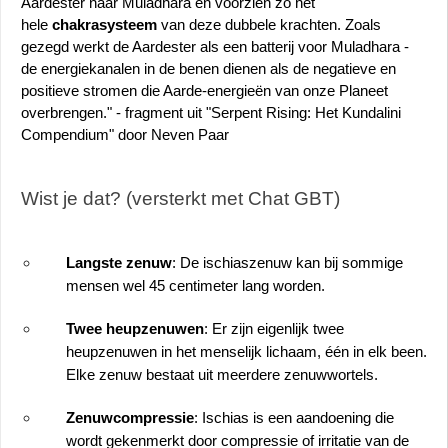
Aardester naar Muladhara en voorzien zo het 
hele 
chakrasysteem
 van deze dubbele krachten. Zoals 
gezegd werkt de Aardester als een batterij voor Muladhara - 
de energiekanalen in de benen dienen als de negatieve en 
positieve stromen die Aarde-energieën van onze Planeet 
overbrengen." - fragment uit "Serpent Rising: Het Kundalini 
Compendium" door Neven Paar
Wist je dat? (versterkt met Chat GBT)
Langste zenuw
: De ischiaszenuw kan bij sommige 
mensen wel 45 centimeter lang worden.
Twee heupzenuwen
: Er zijn eigenlijk twee 
heupzenuwen in het menselijk lichaam, één in elk been. 
Elke zenuw bestaat uit meerdere zenuwwortels.
Zenuwcompressie
: Ischias is een aandoening die 
wordt gekenmerkt door compressie of irritatie van de 