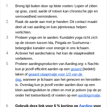
Breng tijd buiten door op blote voeten: Lopen of zitten 
op gras, zand, aarde of rotsen kan chronische pijn en 
vermoeidheid verminderen.
Raak de aarde aan met je handen: Dit contact maakt 
deel uit van aarding en kan pijnniveaus helpen 
verlichten.
Probeer yoga om te aarden: Kundalini yoga richt zich 
op de stroom tussen Ida, Pingala en Sushumna - 
belangrijke kanalen voor energie in ons lichaam.
Activeer het aardechakra: het kan de slaapkwaliteit 
verbeteren.
Probeer aardingsproducten van Aarding.org: s Nachts 
kun je jezelf efficiënt aarden op een 
geaard 
(bedekt) 
laken of 
geaard slaapmatje voor 1/3 van de 
dag,
 wanneer je lichaam aan het genezen en herstellen 
is. Overdag kun je jezelf verder aarden door op een 
klein aardingsdeken te zitten en met je polsen (op de pc 
onder het toetsenbord) of voeten op een 
aardingsmatje
. 
Gebruik deze link voor 6 % korting op 
Aarding
 voor 