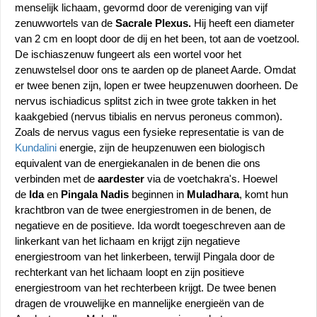
menselijk lichaam, gevormd door de vereniging van vijf 
zenuwwortels van de 
Sacrale Plexus. 
Hij heeft een diameter 
van 2 cm en loopt door de dij en het been, tot aan de voetzool. 
De ischiaszenuw fungeert als een wortel voor het 
zenuwstelsel door ons te aarden op de planeet Aarde. Omdat 
er twee benen zijn, lopen er twee heupzenuwen doorheen. De 
nervus ischiadicus splitst zich in twee grote takken in het 
kaakgebied (nervus tibialis en nervus peroneus common). 
Zoals de nervus vagus een fysieke representatie is van de 
Kundalini
 energie, zijn de heupzenuwen een biologisch 
equivalent van de energiekanalen in de benen die ons 
verbinden met de 
aardester
 via de voetchakra's. Hoewel 
de 
Ida
 en 
Pingala Nadis
 beginnen in
 Muladhara
, komt hun 
krachtbron van de twee energiestromen in de benen, de 
negatieve en de positieve. Ida wordt toegeschreven aan de 
linkerkant van het lichaam en krijgt zijn negatieve 
energiestroom van het linkerbeen, terwijl Pingala door de 
rechterkant van het lichaam loopt en zijn positieve 
energiestroom van het rechterbeen krijgt. De twee benen 
dragen de vrouwelijke en mannelijke energieën van de 