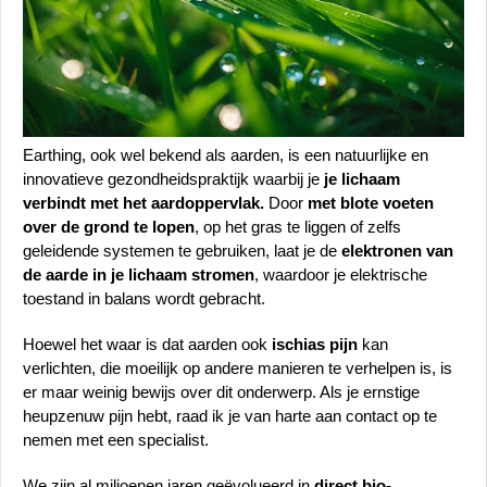
Earthing, ook wel bekend als aarden, is een natuurlijke en 
innovatieve gezondheidspraktijk waarbij je 
je lichaam 
verbindt met het aardoppervlak. 
Door
 met blote voeten 
over de grond te lopen
, op het gras te liggen of zelfs 
geleidende systemen te gebruiken, laat je de 
elektronen van 
de aarde in je lichaam stromen
, waardoor je elektrische 
toestand in balans wordt gebracht.
Hoewel het waar is dat aarden ook
 ischias pijn
 kan 
verlichten, die moeilijk op andere manieren te verhelpen is, is 
er maar weinig bewijs over dit onderwerp. Als je ernstige 
heupzenuw pijn hebt, raad ik je van harte aan contact op te 
nemen met een specialist. 
We zijn al miljoenen jaren geëvolueerd in 
direct bio-