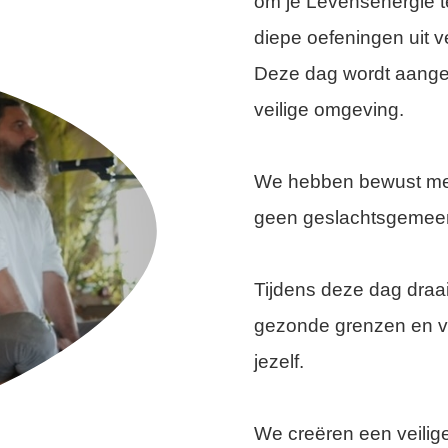
om je Levensenergie t
diepe oefeningen uit ve
Deze dag wordt aange
veilige omgeving.
We hebben bewust met
geen geslachtsgemeen
Tijdens deze dag draai
gezonde grenzen en vo
jezelf.
We creëren een veilig