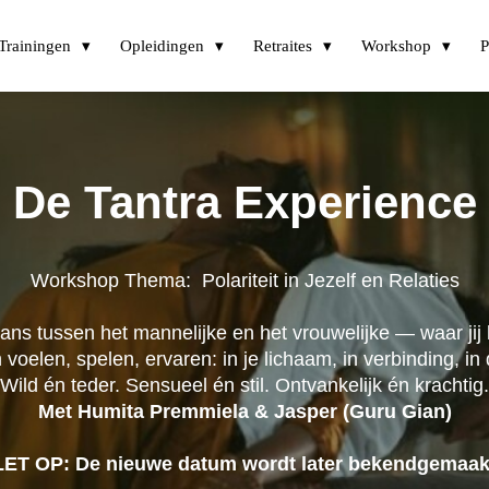
Trainingen
Opleidingen
Retraites
Workshop
P
De Tantra Experience
Workshop Thema: Polariteit in Jezelf en Relaties
 tussen het mannelijke en het vrouwelijke — waar jij lee
oelen, spelen, ervaren: in je lichaam, in verbinding, in 
Wild én teder. Sensueel én stil. Ontvankelijk én krachtig.
Met Humita Premmiela & Jasper (Guru Gian)
LET OP: De nieuwe datum wordt later bekendgemaak