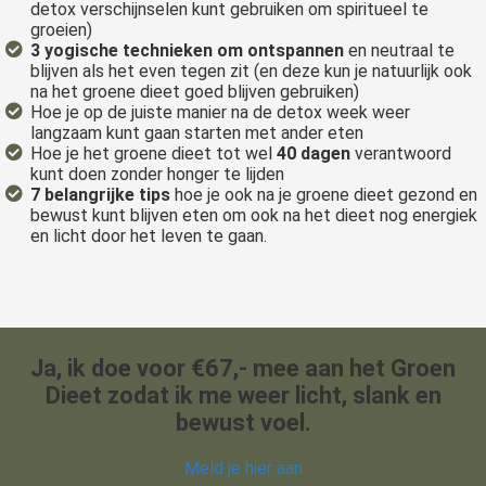
detox verschijnselen kunt gebruiken om spiritueel te
groeien)
3 yogische technieken om ontspannen
en neutraal te
blijven als het even tegen zit (en deze kun je natuurlijk ook
na het groene dieet goed blijven gebruiken)
Hoe je op de juiste manier na de detox week weer
langzaam kunt gaan starten met ander eten
Hoe je het groene dieet tot wel
40 dagen
verantwoord
kunt doen zonder honger te lijden
7 belangrijke tips
hoe je ook na je groene dieet gezond en
bewust kunt blijven eten om ook na het dieet nog energiek
en licht door het leven te gaan.
Ja, ik doe voor €67,- mee aan het Groen
Dieet zodat ik me weer licht, slank en
bewust voel.
Meld je hier aan