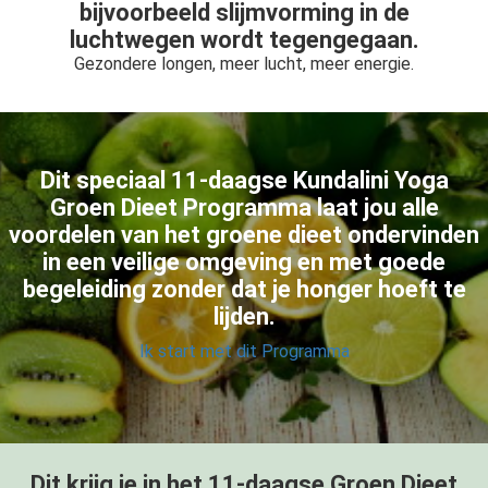
bijvoorbeeld slijmvorming in de
luchtwegen wordt tegengegaan.
Gezondere longen, meer lucht, meer energie.
Dit speciaal 11-daagse Kundalini Yoga
Groen Dieet Programma laat jou alle
voordelen van het groene dieet ondervinden
in een veilige omgeving en met goede
begeleiding
zonder dat je honger hoeft te
lijden.
Ik start met dit Programma
Dit krijg je in het 11-daagse Groen Dieet