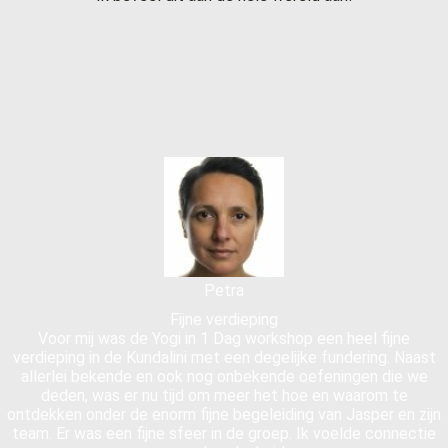
Petra
Fijne verdieping
Voor mij was de Yogi in 1 Dag workshop een heel fijne
verdieping in de Kundalini met een degelijke fundering. Naast
allerlei bekende en ook nog onbekende oefeningen die we
deden, was er nu tijd om meer het hoe en waarom te
ontdekken onder de enorm fijne begeleiding van Jasper en zijn
team. Er was een fijne sfeer in de groep. Ik voelde connectie