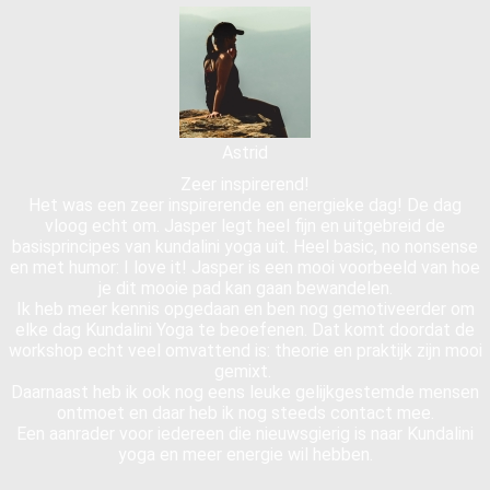
Astrid
Zeer inspirerend!
Het was een zeer inspirerende en energieke dag! De dag
vloog echt om. Jasper legt heel fijn en uitgebreid de
basisprincipes van kundalini yoga uit. Heel basic, no nonsense
en met humor: I love it! Jasper is een mooi voorbeeld van hoe
je dit mooie pad kan gaan bewandelen.
Ik heb meer kennis opgedaan en ben nog gemotiveerder om
elke dag Kundalini Yoga te beoefenen. Dat komt doordat de
workshop echt veel omvattend is: theorie en praktijk zijn mooi
gemixt.
Daarnaast heb ik ook nog eens leuke gelijkgestemde mensen
ontmoet en daar heb ik nog steeds contact mee.
Een aanrader voor iedereen die nieuwsgierig is naar Kundalini
yoga en meer energie wil hebben.