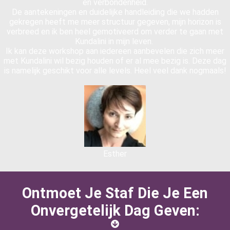
en verbondenheid.
De aantekeningen en duidelijke handleiding die we hadden
gekregen heeft me meer structuur gegeven, mijn horizon is
verbreed en ik ben heel gemotiveerd om verder te gaan met
Kundalini in mijn leven.
Ik kan deze workshop aan iedereen aanbevelen die zich meer
met Kundalini wil bezig houden of er al mee bezig is. Deze dag
is namelijk geschikt voor alle levels. Heel veel dank nogmaals!
Esther
Ontmoet Je Staf Die Je Een
Onvergetelijk Dag Geven: