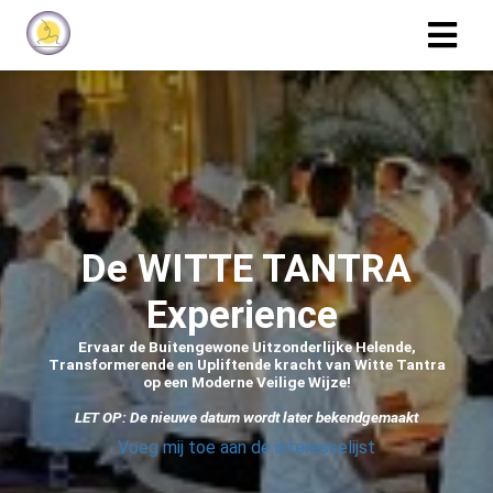
De WITTE TANTRA
Experience
Ervaar de Buitengewone Uitzonderlijke Helende,
Transformerende en Upliftende kracht van Witte Tantra
op een Moderne Veilige Wijze!
LET OP: De nieuwe datum wordt later bekendgemaakt
Voeg mij toe aan de interesselijst