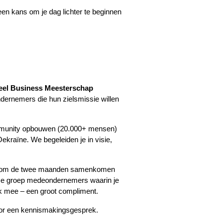
en kans om je dag lichter te beginnen 
ueel Business Meesterschap 
dernemers die hun zielsmissie willen 
ommunity opbouwen (20.000+ mensen) 
ekraïne. We begeleiden je in visie, 
n, om de twee maanden samenkomen 
me groep medeondernemers waarin je 
k mee – een groot compliment.
voor een kennismakingsgesprek.