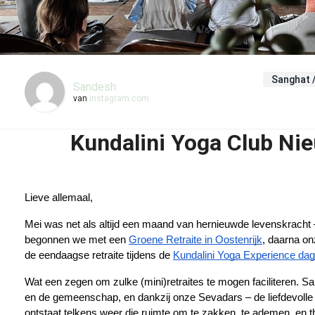
Sanghat /
Sandesh
van
instagram.com
Kundalini Yoga Club Ni
Lieve allemaal,
Mei was net als altijd een maand van hernieuwde levenskracht –
begonnen we met een
Groene Retraite in Oostenrijk
, daarna o
de eendaagse retraite tijdens de
Kundalini Yoga Experience dag
Wat een zegen om zulke (mini)retraites te mogen faciliteren. S
en de gemeenschap, en dankzij onze Sevadars – de liefdevolle
ontstaat telkens weer die ruimte om te zakken, te ademen, en thu