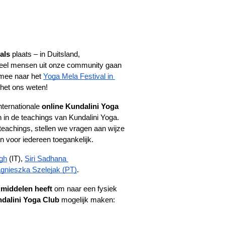
als
 plaats – in Duitsland, 
r veel mensen uit onze community gaan 
k mee naar het
Yoga Mela Festival in 
 het ons weten!
ternationale 
online Kundalini Yoga 
n in de teachings van Kundalini Yoga. 
achings, stellen we vragen aan wijze 
n voor iedereen toegankelijk.
gh
 (IT),
Siri Sadhana 
gnieszka Szelejak (PT)
.
f middelen heeft
 om naar een fysiek 
dalini Yoga Club
 mogelijk maken: 