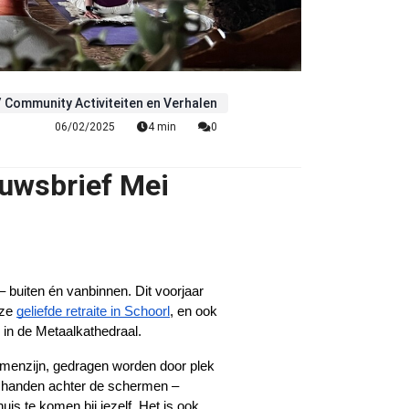
 Community Activiteiten en Verhalen
06/02/2025
4 min
0
euwsbrief Mei
 buiten én vanbinnen. Dit voorjaar 
nze
geliefde retraite in Schoorl
, en ook 
 in de Metaalkathedraal.
amenzijn, gedragen worden door plek 
 handen achter de schermen – 
is te komen bij jezelf. Het is ook 