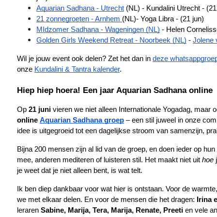
Aquarian Sadhana - Utrecht
 (NL) - Kundalini Utrecht - (21
21 zonnegroeten - Arnhem 
(NL)- Yoga Libra - (21 jun)
MIdzomer Sadhana - Wageningen (NL)
 - Helen Corneliss
Golden Girls Weekend Retreat - Noorbeek (NL)
 - 
Jolene 
Wil je jouw event ook delen? Zet het dan in
deze whatsappgroe
onze
Kundalini & Tantra kalender
.
Hiep hiep hoera! Een jaar Aquarian Sadhana online
Op 
21 juni
 vieren we niet alleen Internationale Yogadag, maar o
online 
Aquarian Sadhana groep
 – een stil juweel in onze co
idee is uitgegroeid tot een dagelijkse stroom van samenzijn, pr
Bijna 200 mensen zijn al lid van de groep, en doen ieder op h
mee, anderen mediteren of luisteren stil. Het maakt niet uit 
hoe
 
je weet dat je niet alleen bent, is wat telt.
Ik ben diep dankbaar voor wat hier is ontstaan. Voor de warmte,
we met elkaar delen. En voor de mensen die het dragen: 
Irina 
leraren 
Sabine, Marija, Tera, Marija, Renate, Preeti
 en vele an