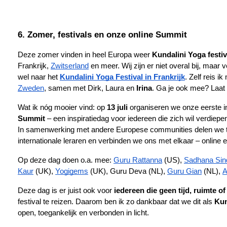
6. Zomer, festivals en onze online Summit
Deze zomer vinden in heel Europa weer 
Kundalini Yoga festiv
Frankrijk,
Zwitserland
 en meer. Wij zijn er niet overal bij, maa
wel naar het
Kundalini Yoga Festival in Frankrijk
. Zelf reis i
Zweden
, samen met Dirk, Laura en 
Irina
. Ga je ook mee? Laat
Wat ik nóg mooier vind: op 
13 juli
 organiseren we onze eerste in
Summit
 – een inspiratiedag voor iedereen die zich wil verdiepe
In samenwerking met andere Europese communities delen we te
internationale leraren en verbinden we ons met elkaar – online e
Op deze dag doen o.a. mee:
Guru Rattanna
 (US),
Sadhana Sin
Kaur
 (UK),
Yogigems
 (UK), Guru Deva (NL), 
Guru Gian
 (NL), 
A
Deze dag is er juist ook voor 
iedereen die geen tijd, ruimte o
festival te reizen. Daarom ben ik zo dankbaar dat we dit als 
Kun
open, toegankelijk en verbonden in licht.