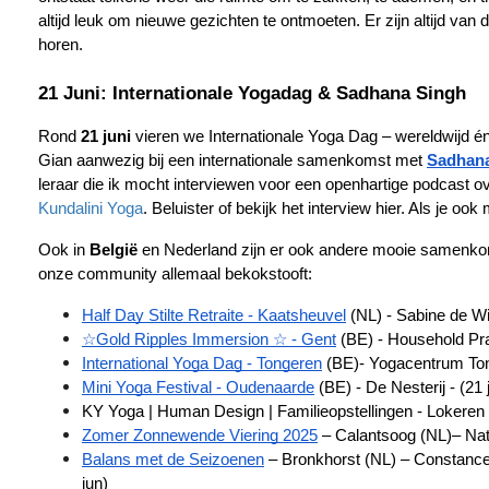
altijd leuk om nieuwe gezichten te ontmoeten. Er zijn altijd van
horen.
21 Juni: Internationale Yogadag & Sadhana Singh
Rond 
21 juni
 vieren we Internationale Yoga Dag – wereldwijd én
Gian aanwezig bij een internationale samenkomst met
Sadhan
leraar die ik mocht interviewen voor een openhartige podcast ov
Kundalini Yoga
. Beluister of bekijk het interview hier. Als je ook
Ook in 
België
 en Nederland zijn er ook andere mooie samenkoms
onze community allemaal bekokstooft:
Half Day Stilte Retraite - Kaatsheuvel
 (NL) - Sabine de Wi
☆Gold Ripples Immersion ☆ - Gent
 (BE) - Household Pra
International Yoga Dag - Tongeren
 (BE)- Yogacentrum Ton
Mini Yoga Festival - Oudenaarde
 (BE) - De Nesterij - (21 
want het werkt gewoon. Ondanks dat het goed werkt hebben we vaak geen idee waarom het zo goed werkt en hoe het precies werkt. In deze blog ga ik dieper in op de wetenschap..
KY Yoga | Human Design | Familieopstellingen - Lokeren 
Zomer Zonnewende Viering 2025
 – Calantsoog (NL)– Nath
Balans met de Seizoenen
 – Bronkhorst (NL) – Constance
jun)