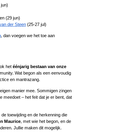
 jun)
en (29 jun)
van der Steen
 (25-27 jul)
p
, dan voegen we het toe aan 
ok het 
éénjarig bestaan van onze 
mmunity. Wat begon als een eenvoudig 
actice en mantrazang.
un eigen manier mee. Sommigen zingen 
je meedoet – het feit dat je er bent, dat 
 de toewijding en de herkenning die 
en Maurice
, met wie het begon, en de 
deren. Jullie maken dit mogelijk.