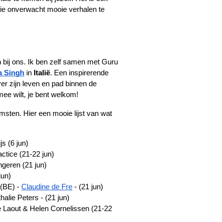
 die onverwacht mooie verhalen te 
 bij ons. Ik ben zelf samen met Guru 
a Singh
 in 
Italië
. Een inspirerende 
er zijn leven en pad binnen de 
 mee wilt, je bent welkom!
ten. Hier een mooie lijst van wat 
js (6 jun)
ctice (21-22 jun)
geren (21 jun)
jun)
(BE) - 
Claudine de Fre
 - (21 jun)
alie Peters - (21 jun)
 Laout & Helen Cornelissen (21-22 