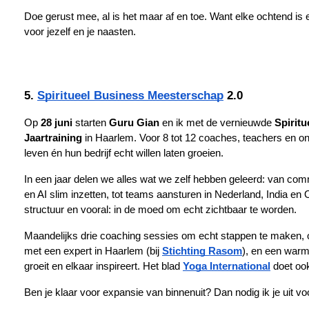
Doe gerust mee, al is het maar af en toe. Want elke ochtend is e
voor jezelf en je naasten.
5.
Spiritueel Business Meesterschap
 2.0
Op 
28 juni
 starten 
Guru Gian
 en ik met de vernieuwde 
Spirit
Jaartraining
 in Haarlem. Voor 8 tot 12 coaches, teachers en on
leven én hun bedrijf echt willen laten groeien.
In een jaar delen we alles wat we zelf hebben geleerd: van c
en AI slim inzetten, tot teams aansturen in Nederland, India en O
structuur en vooral: in de moed om echt zichtbaar te worden.
Maandelijks drie coaching sessies om echt stappen te make
met een expert in Haarlem (bij
Stichting Rasom
), en een war
groeit en elkaar inspireert. Het blad 
Yoga International
 doet oo
Ben je klaar voor expansie van binnenuit? Dan nodig ik je uit 