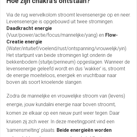
Hoe zijn chakra's ontstaan?
Via de rug wervelkolom stroomt levensenergie op en neer.
Levensenergie is opgebouwd uit twee stromingen.
Daadkracht energie
(Vuur/power/actie/focus/mannelijke/yang)
en
Flow-
Creatie energie
(Water/intuitief/voelend/rust/ontspanning/vrouwelijk/yin).
Het startpunt van beide stromingen ligt onderin de
bekkenbodem (stuitje/perineum) opgeslagen. Wanneer de
levensenergie geleefd wordt en dus ‘wakker’ is, stroomt
de energie moeiteloos, energiek en vruchtbaar naar
boven als soort krioelende slangen.
Zodra de mannelijke en vrouwelijke stroom van (levens)
energie, jouw kundalini energie naar boven stroomt,
komen ze elkaar op een nieuw punt weer tegen. Daar
kruisen zij zich weer. In deze meetingpoint vind een
‘samensmelting’ plaats.
Beide energieën worden