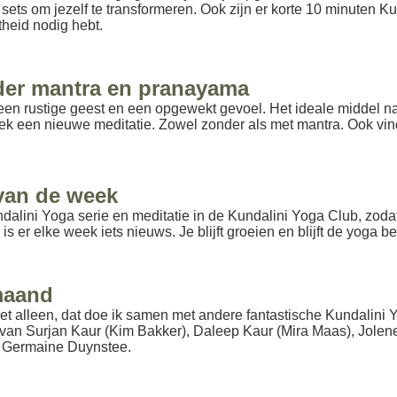
n sets om jezelf te transformeren. Ook zijn er korte 10 minuten Ku
theid nodig hebt.
der mantra en pranayama
en rustige geest en een opgewekt gevoel. Het ideale middel na 
ek een nieuwe meditatie. Zowel zonder als met mantra. Ook vin
 van de week
alini Yoga serie en meditatie in de Kundalini Yoga Club, zodat 
 is er elke week iets nieuws. Je blijft groeien en blijft de yoga 
maand
t alleen, dat doe ik samen met andere fantastische Kundalini Y
 van Surjan Kaur (Kim Bakker), Daleep Kaur (Mira Maas), Jolen
s Germaine Duynstee.