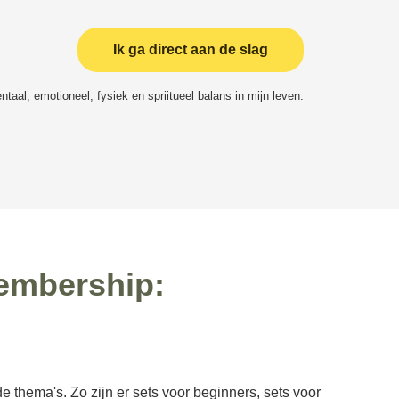
Ik ga direct aan de slag
taal, emotioneel, fysiek en spriitueel balans in mijn leven.
membership:
de thema's. Zo zijn er sets voor beginners, sets voor