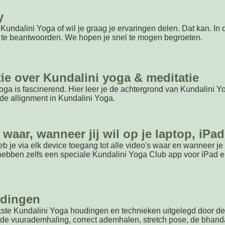
y
r Kundalini Yoga of wil je graag je ervaringen delen. Dat kan. I
n te beantwoorden. We hopen je snel te mogen begroeten.
ie over Kundalini yoga & meditatie
ga is fascinerend. Hier leer je de achtergrond van Kundalini
de allignment in Kundalini Yoga.
 waar, wanneer jij wil op je laptop, iP
b je via elk device toegang tot alle video's waar en wanneer je m
hebben zelfs een speciale Kundalini Yoga Club app voor iPad e
udingen
rijkste Kundalini Yoga houdingen en technieken uitgelegd door 
 de vuurademhaling, correct ademhalen, stretch pose, de bhanda