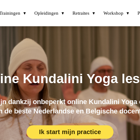
Trainingen
Opleidingen
Retraites
Workshop
P
ine Kundalini Yoga le
zijn dankzij onbeperkt online Kundalini Yoga
n de beste Nederlandse en Belgische docen
Ik start mijn practice