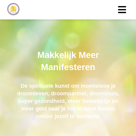
Makkelijk Meer
Manifesteren
De spirituele kunst om moeiteloos je
droomleven, droompartner, droomhuis,
super gezondheid, meer bewustzijn en
meer geld naar je toe te laten komen
zonder jezelf te verliezen.