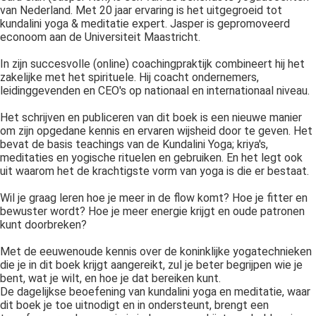
van Nederland. Met 20 jaar ervaring is het uitgegroeid tot
kundalini yoga & meditatie expert. Jasper is gepromoveerd
econoom aan de Universiteit Maastricht.
In zijn succesvolle (online) coachingpraktijk combineert hij het
zakelijke met het spirituele. Hij coacht ondernemers,
leidinggevenden en CEO's op nationaal en internationaal niveau.
Het schrijven en publiceren van dit boek is een nieuwe manier
om zijn opgedane kennis en ervaren wijsheid door te geven. Het
bevat de basis teachings van de Kundalini Yoga; kriya's,
meditaties en yogische rituelen en gebruiken. En het legt ook
uit waarom het de krachtigste vorm van yoga is die er bestaat.
Wil je graag leren hoe je meer in de flow komt? Hoe je fitter en
bewuster wordt? Hoe je meer energie krijgt en oude patronen
kunt doorbreken?
Met de eeuwenoude kennis over de koninklijke yogatechnieken
die je in dit boek krijgt aangereikt, zul je beter begrijpen wie je
bent, wat je wilt, en hoe je dat bereiken kunt.
De dagelijkse beoefening van kundalini yoga en meditatie, waar
dit boek je toe uitnodigt en in ondersteunt, brengt een