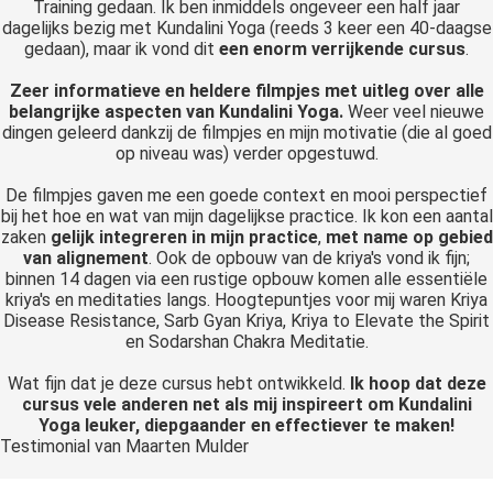
Training gedaan. Ik ben inmiddels ongeveer een half jaar
dagelijks bezig met Kundalini Yoga (reeds 3 keer een 40-daagse
gedaan), maar ik vond dit
een enorm verrijkende cursus
.
Zeer informatieve en heldere filmpjes met uitleg over alle
belangrijke aspecten van Kundalini Yoga.
Weer veel nieuwe
dingen geleerd dankzij de filmpjes en mijn motivatie (die al goed
op niveau was) verder opgestuwd.
De filmpjes gaven me een goede context en mooi perspectief
bij het hoe en wat van mijn dagelijkse practice. Ik kon een aantal
zaken
gelijk integreren in mijn practice
,
met name op gebied
van alignement
. Ook de opbouw van de kriya's vond ik fijn;
binnen 14 dagen via een rustige opbouw komen alle essentiële
kriya's en meditaties langs. Hoogtepuntjes voor mij waren Kriya
Disease Resistance, Sarb Gyan Kriya, Kriya to Elevate the Spirit
en Sodarshan Chakra Meditatie.
Wat fijn dat je deze cursus hebt ontwikkeld.
Ik hoop dat deze
cursus vele anderen net als mij inspireert om Kundalini
Yoga leuker, diepgaander en effectiever te maken!
Testimonial van Maarten Mulder