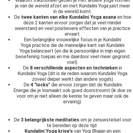
Waarom traditioneel gezien je met andere yoga vormen
je van de wereld afzet en met Kundalini Yoga juist meer
in de wereld komt.
De
twee kanten van elke Kundalini Yoga asana
en hoe
deze 2 kanten ervoor zorgen dat je veel minder
weerstand en veel positievere effecten van je practice
ervaart.
Een belangrijke vrouwelijke focus in je Kundalini
Yoga practice die de mannelijke kant van Kundalini
Yoga balanceert (en die ik persoonlijke in mijn eigen
beoefening toepas en me daardoor veel meer gegrond
voel).
De
8 verschillende aspecten en technieken
in
Kundalini Yoga (dit is de reden waarom Kundalini Yoga
zoveel dieper werkt dan andere yoga's)
De
4 "locks"
die ervoor zorgen dat de Kundalini
Energie die je losmaakt ook goed doorstroomt (ik doe ze
voor om je niet alleen de kennis te geven maar ook de
ervaring).
De
3 belangrijkste meditaties
om je zenuwstelsel voor
te bereiden op deze tijd.
Kundalini Yoga kriya's
van Yogi Bhajan en een