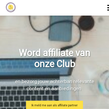
Word affiliate van
onze Club
en bezorg jouw achterban relevante
content en aanbiedingen
Ik meld me aan als affiliate partner