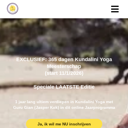
EXCLUSIEF: 365 dagen Kundalini Yoga
Meesterschap
(start 11/1/2026)
Speciale LAATSTE Editie
1 jaar lang ultiem verdiepen in Kundalini Yoga met
Guru Gian (Jasper Kok) in dit online Jaarprogramma
Ja, ik wil me NU inschrijven