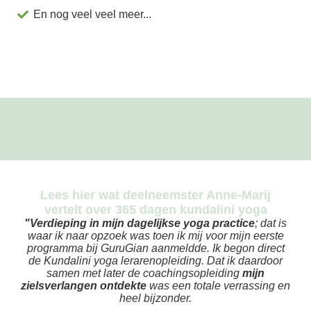
En nog veel veel meer...
Lees hier wat deelneemster
Anne-Marij
vertelt over 365 dagen kundalini yoga
"Verdieping in mijn dagelijkse yoga practice
; dat is
waar ik naar opzoek was toen ik mij voor mijn eerste
programma bij GuruGian aanmeldde. Ik begon direct
de Kundalini yoga lerarenopleiding. Dat ik daardoor
samen met later de coachingsopleiding
mijn
zielsverlangen ontdekte
was een totale verrassing en
heel bijzonder.