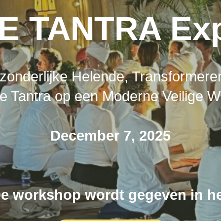
E TANTRA Ex
zonderlijke Helende, Transformeren
te Tantra op een Moderne Veilige Wi
December 7, 2025
e workshop wordt gegeven in 