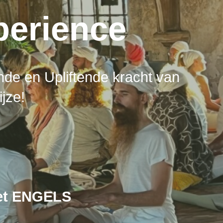
perience
de en Upliftende kracht van
jze!
het ENGELS