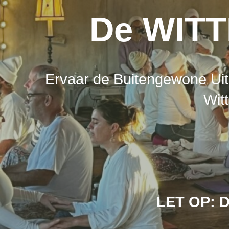
De WITT
Ervaar de Buitengewone Uit
Wit
LET OP: D