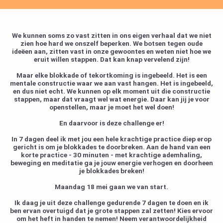
We kunnen soms zo vast zitten in ons eigen verhaal dat we niet
zien hoe hard we onszelf beperken. We botsen tegen oude
ideëen aan, zitten vast in onze gewoontes en weten niet hoe we
eruit willen stappen. Dat kan knap vervelend zijn!
Maar elke blokkade of tekortkoming is ingebeeld. Het is een
mentale constructie waar we aan vast hangen. Het is ingebeeld,
en dus niet echt. We kunnen op elk moment uit die constructie
stappen, maar dat vraagt wel wat energie. Daar kan jij je voor
openstellen, maar je moet het wel doen!
En daarvoor is deze challenge er!
In 7 dagen deel ik met jou een hele krachtige practice diep erop
gericht is om je blokkades te doorbreken. Aan de hand van een
korte practice - 30 minuten - met krachtige ademhaling,
beweging en meditatie ga je jouw energie verhogen en doorheen
je blokkades breken!
Maandag 18 mei gaan we van start.
Ik daag je uit deze challenge gedurende 7 dagen te doen en ik
ben ervan overtuigd dat je grote stappen zal zetten! Kies ervoor
om het heft in handen te nemen! Neem verantwoordelijkheid