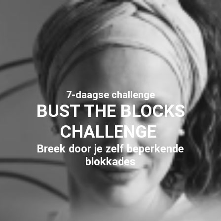
7-daagse challenge
BUST THE BLOCKS
CHALLENGE
Breek door je zelf beperkende
blokkades