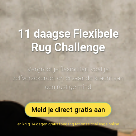
11 daagse Flexibele
Rug Challenge
Vergroot je flexibiliteit, voel je
zelfverzekerder en ervaar de kracht van
een rustige mind
Meld je direct gratis aan
en krijg 14 dagen gratis toegang tot onze challenge online