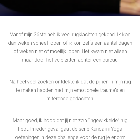
Vanaf mijn 26ste heb ik veel rugklachten gekend. Ik kon
dan weken scheef lopen of ik kon zelfs een aantal dagen
of weken niet of moeilijk lopen. Het kwam niet alleen
maar door het vele zitten achter een bureau.
Na heel veel zoeken ontdekte ik dat de pijnen in mijn rug
te maken hadden met mijn emotionele trauma's en
limiterende gedachten.
Maar goed, ik hoop dat jij niet zo’n “ingewikkelde” rug
hebt. In ieder geval gaat de serie Kundalini Yoga
oefeningen in deze challenge voor de rug je enorm